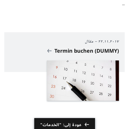
...
٢٢.١١.٢٠١٧
مقال
Termin buchen (DUMMY)
عودة إلى: "الخدمات"