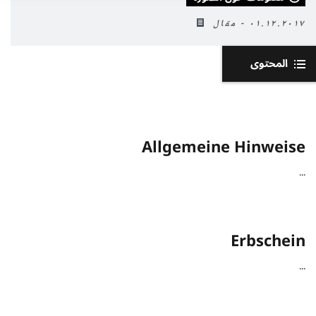
٠١.١٢.٢٠١٧ - مقال
المحتوى
Allgemeine Hinweise
...
Erbschein
...