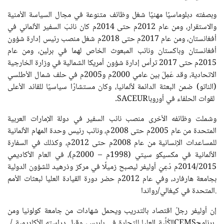
وبصفته دبلوماسيًا مهنيًا شغل وظائف متنوعة في مجال السياسة الأمنية
والاستقرار، ومن عام 2012م حتى 2014م كان نائبَ السفير الألماني في
أفغانستان، ومن عام 2017م حتى 2018م شغل منصب رئيس إدارة شؤون
أفغانستان وباكستان ونائب المبعوث الخاص لهما في برلين، ومن عام
2015م حتى 2017 ترأس إدارة شؤون أمريكا الشمالية في وزارة الخارجية
الاتحادية، وقد عَمِلَ بين عامي 2000م و2005م في حلف شمال الأطلسي
(الناتو) ضمن البعثة الدائمة لألمانيا، وكان مستشارًا سياسيًا للقائد الأعلى
لقوات الحلفاء في أوروبا
SACEUR
.
وشملت وظائفه الأخرى منصب نائب السفير في دولة الإمارات العربية
المتحدة من عام 2005م حتى 2008م، ونائب رئيس وحدة المهام الألمانية
للمساعدات الإنسانية من عام 2008م حتى 2012م، وكذلك في السفارة
الألمانية في مكسيكو سيتي (1998م – 2000م)، في العام الأكاديمي
2014/2015م دُعِيَ أوليفر ليصبح زميلًا في مركز وذرهيد للشؤون الدولية
بجامعة هارفارد، وفي عام 2012م حضر دورة القيادة العليا لبعثات الأمم
المتحدة في كيغالي/رواندا.
إن أوليفر رجلُ اقتصاد بالتدريب ويحمل شهادات من جامعة كولونيا ومن
برنامج
CEMS
/ الكُلِّية العليا للتجارة في باريس، وقبل دراسته الأكاديمية