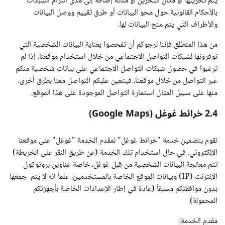
يتم تخزينها أو مكان التخزين أو مدته إضافة إلى مدى التزام الشبكات
بالأحكام القانونية حول محو البيانات أو طرق تقييم ووصل البيانات
والأطراف التي يتم منح البيانات لها.
من هذا المنطلق فإننا نرجوكم أن تفحصوا بعناية البيانات الشخصية التي
توفرونها لشبكات التواصل الاجتماعي من خلال استخدام موقعنا. إذا لم
ترغبوا في حصول شبكات التواصل الاجتماعي على بيانات شخصية منكم
عبر التواصل من خلال موقعنا، فيتعين عليكم التواصل معنا بطرق أخرى،
منها على سبيل المثال استمارة التواصل الموجودة على هذا الموقع.
2.4 خرائط غوغل (
Google Maps
)
نقوم بتضمين خدمة "خرائط غوغل" لمقدم الخدمة "غوغل" على موقعنا
الإلكتروني. في حال استخدام تلك الخدمة (عن طريق النقر على الخريطة)
تتم معالجة البيانات الشخصية من قبل غوغل، خاصة عناوين بروتوكول
الإنترنت (IP) وبيانات الموقع الخاصة بالمستخدمين، علماً انه لا يتم جمعها
بدون موافقتكم مسبقاً (عادة في إطار الإعدادات الخاصة بأجهزتكم
المحمولة).
مقدم الخدمة: