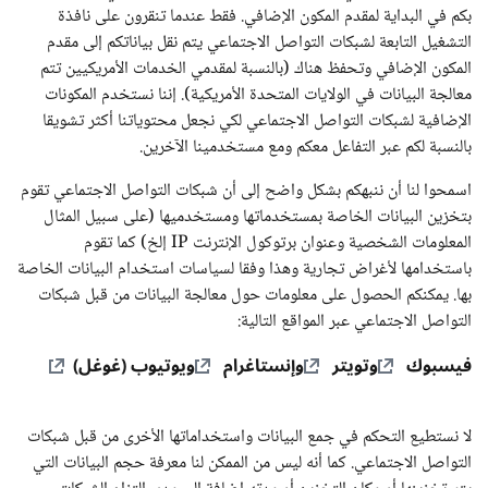
بكم في البداية لمقدم المكون الإضافي. فقط عندما تنقرون على نافذة
التشغيل التابعة لشبكات التواصل الاجتماعي يتم نقل بياناتكم إلى مقدم
المكون الإضافي وتحفظ هناك (بالنسبة لمقدمي الخدمات الأمريكيين تتم
معالجة البيانات في الولايات المتحدة الأمريكية). إننا نستخدم المكونات
الإضافية لشبكات التواصل الاجتماعي لكي نجعل محتوياتنا أكثر تشويقا
بالنسبة لكم عبر التفاعل معكم ومع مستخدمينا الآخرين.
اسمحوا لنا أن ننبهكم بشكل واضح إلى أن شبكات التواصل الاجتماعي تقوم
بتخزين البيانات الخاصة بمستخدماتها ومستخدميها (على سبيل المثال
المعلومات الشخصية وعنوان برتوكول الإنترنت IP إلخ) كما تقوم
باستخدامها لأغراض تجارية وهذا وفقا لسياسات استخدام البيانات الخاصة
بها. يمكنكم الحصول على معلومات حول معالجة البيانات من قبل شبكات
التواصل الاجتماعي عبر المواقع التالية:
فيسبوك
وتويتر
وإنستاغرام
ويوتيوب (غوغل)
لا نستطيع التحكم في جمع البيانات واستخداماتها الأخرى من قبل شبكات
التواصل الاجتماعي. كما أنه ليس من الممكن لنا معرفة حجم البيانات التي