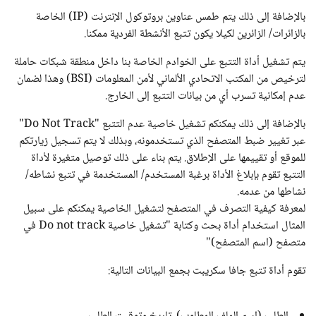
بالإضافة إلى ذلك يتم طمس عناوين بروتوكول الإنترنت (IP) الخاصة
بالزائرات/ الزائرين لكيلا يكون تتبع الأنشطة الفردية ممكنا.
يتم تشغيل أداة التتبع على الخوادم الخاصة بنا داخل منطقة شبكات حاملة
لترخيص من المكتب الاتحادي الألماني لأمن المعلومات (BSI) وهذا لضمان
عدم إمكانية تسرب أي من بيانات التتبع إلى الخارج.
بالإضافة إلى ذلك يمكنكم تشغيل خاصية عدم التتبع "
Do Not Track
"
عبر تغيير ضبط المتصفح الذي تستخدمونه، وبذلك لا يتم تسجيل زيارتكم
للموقع أو تقييمها على الإطلاق. يتم بناء على ذلك توصيل متغيرة لأداة
التتبع تقوم بإبلاغ الأداة برغبة المستخدم/ المستخدمة في تتبع نشاطه/
نشاطها من عدمه.
لمعرفة كيفية التصرف في المتصفح لتشغيل الخاصية يمكنكم على سبيل
المثال استخدام أداة بحث وكتابة "تشغيل خاصية
Do not track
في
متصفح (اسم المتصفح)"
تقوم أداة تتبع جافا سكريبت بجمع البيانات التالية: