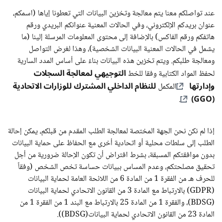
عند تواصلكم معنا يتم معالجة وتخزين البيانات التي تعطونا إياها (اسمكم،
عنوان بريدكم الإلكتروني، وفي الحالات المعنية عنوانكم البريدي ورقم
هاتفكم ورقم الفاكس) بالإضافة إلى محتوى المعلومات المرسلة إلينا (ما
يشمل في الحالات المعنية البيانات الشخصية)، وهذا لغرض التواصل
ومعالجة طلبكم. ويتم تخزين هذه البيانات بناءً على أساس المدد السارية
التوجيهي لمعالجة السجلات
لحفظ المواد الكتابية وفقا للخط
وإدارتها
للنظام الداخلي المشترك للوزارات الاتحادية
المكمل
(GGO)
.
إذا لم نكن نحن الجهة المختصة لمعالجة الطلب المقدم من قبلكم، يمكن إحالة
الطلب إلى سلطات محلية أو اتحادية أخرى مع الحفاظ على حماية البيانات
بدون موافقتكم المسبقة، بشرط افتراض أن تكون الإحالة ضرورية من أجل
تحقيق مصلحتكم، وعدم المساس ببيانات حساسة تخص الشخص (وفقاً
للحرف هـ من الفقرة 1 من المادة 6 من اللائحة العامة لحماية البيانات
(GDPR) بالارتباط مع المادة 3 من القانون الاتحادي لحماية البيانات
(BDSG)، والفقرة 1 من المادة 25 بالارتباط مع البند 1 من الفقرة 1 من
المادة 23 من القانون الاتحادي لحماية البيانات(BDSG)).