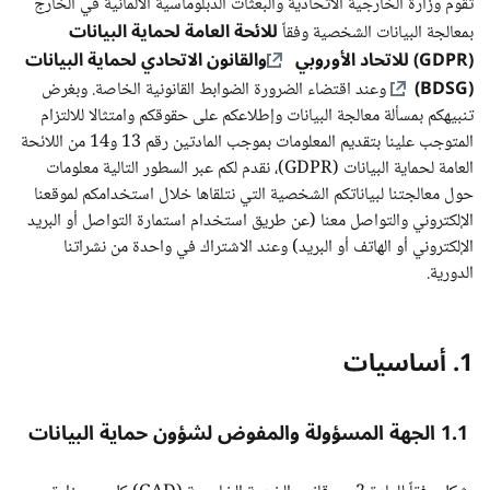
تقوم وزارة الخارجية الاتحادية والبعثات الدبلوماسية الألمانية في الخارج
للائحة العامة لحماية البيانات
بمعالجة البيانات الشخصية وفقاً
(GDPR) للاتحاد الأوروبي
والقانون الاتحادي لحماية البيانات
(BDSG)
وعند اقتضاء الضرورة الضوابط القانونية الخاصة. وبغرض
تنبيهكم بمسألة معالجة البيانات وإطلاعكم على حقوقكم وامتثالا للالتزام
المتوجب علينا بتقديم المعلومات بموجب المادتين رقم 13 و14 من اللائحة
العامة لحماية البيانات (GDPR)، نقدم لكم عبر السطور التالية معلومات
حول معالجتنا لبياناتكم الشخصية التي نتلقاها خلال استخدامكم لموقعنا
الإلكتروني والتواصل معنا (عن طريق استخدام استمارة التواصل أو البريد
الإلكتروني أو الهاتف أو البريد) وعند الاشتراك في واحدة من نشراتنا
الدورية.
1. أساسيات
1.1 الجهة المسؤولة والمفوض لشؤون حماية البيانات